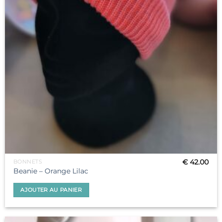
€
42.00
BONNETS
Beanie – Orange Lilac
AJOUTER AU PANIER