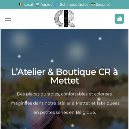
Passer
Local ·
Rapide ·
Échanges faciles ·
Sécurisé
au
contenu
L’Atelier & Boutique CR à
Mettet
Des pièces durables, confortables et colorées,
imaginées dans notre atelier à Mettet et fabriquées
en petites séries en Belgique.