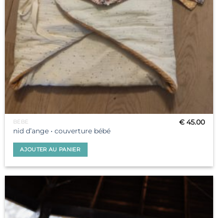
€
45.00
BÉBÉ
nid d’ange • couverture bébé
AJOUTER AU PANIER