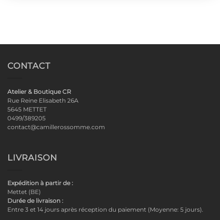
CONTACT
Atelier & Boutique CR
Rue Reine Elisabeth 26A
5645 METTET
0499/389205
contact@camillerossomme.com
LIVRAISON
Expédition à partir de :
Mettet (BE)
Durée de livraison :
Entre 3 et 14 jours après réception du paiement (Moyenne: 5 jours).