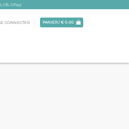
, CB, GPay)
PANIER /
€
0.00
SE CONNECTER