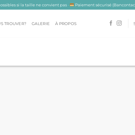
sibles si la taille ne convient pas ·
Paiement sécurisé (Bancontact
S TROUVER?
GALERIE
À PROPOS