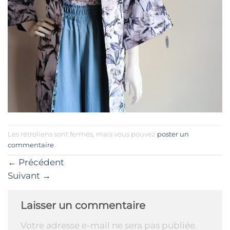
Les rétroliens sont fermés, mais vous pouvez
poster un
commentaire
.
←
Précédent
Suivant
→
Laisser un commentaire
Votre adresse e-mail ne sera pas publiée.