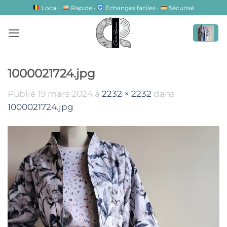
Passer
Local ·
Rapide ·
Échanges faciles ·
Sécurisé
au
contenu
1000021724.jpg
Publié
19 mars 2024
à
2232 × 2232
dans
1000021724.jpg