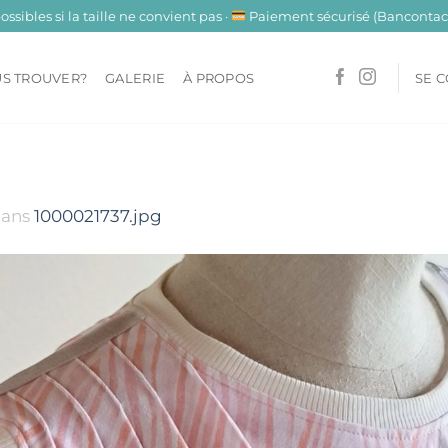
sibles si la taille ne convient pas ·
Paiement sécurisé (Bancontact
S TROUVER?
GALERIE
À PROPOS
SE 
ans
1000021737.jpg