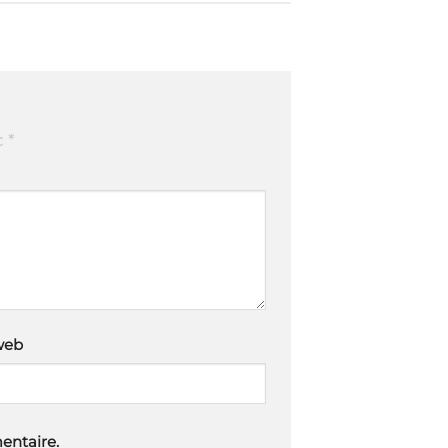
c
*
web
entaire.