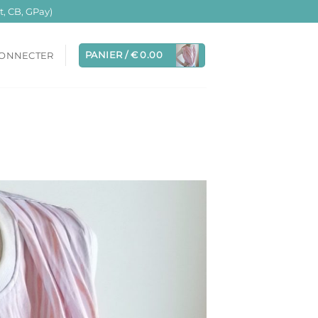
, CB, GPay)
PANIER /
€
0.00
CONNECTER