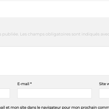
s publiée.
Les champs obligatoires sont indiqués ave
E-mail
*
Site 
il et mon site dans le navigateur pour mon prochain comm