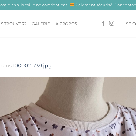
sibles si la taille ne convient pas ·
Paiement sécurisé (Bancontact
S TROUVER?
GALERIE
À PROPOS
SE 
dans
1000021739.jpg