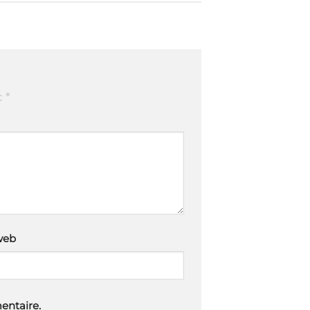
c
*
web
entaire.