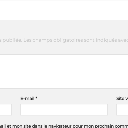
s publiée.
Les champs obligatoires sont indiqués ave
E-mail
*
Site 
il et mon site dans le navigateur pour mon prochain comm