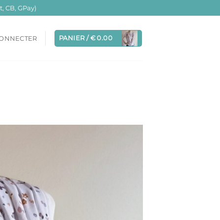
, CB, GPay)
PANIER /
€
0.00
CONNECTER