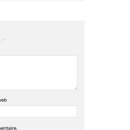
c
*
web
entaire.