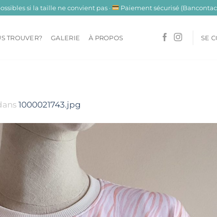
sibles si la taille ne convient pas ·
Paiement sécurisé (Bancontact
S TROUVER?
GALERIE
À PROPOS
SE 
dans
1000021743.jpg