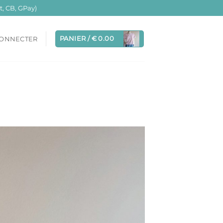
, CB, GPay)
PANIER /
€
0.00
CONNECTER