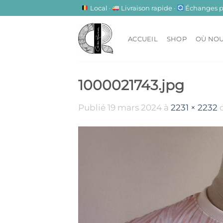
Passer
Local ·
Livraison rapide ·
Échanges pos
au
contenu
ACCUEIL
SHOP
OÙ NOU
1000021743.jpg
Publié
19 mars 2024
à
2231 × 2232