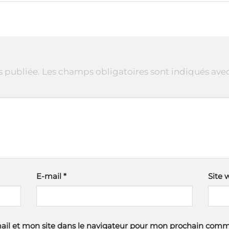
s publiée.
Les champs obligatoires sont indiqués ave
E-mail
*
Site 
il et mon site dans le navigateur pour mon prochain comm