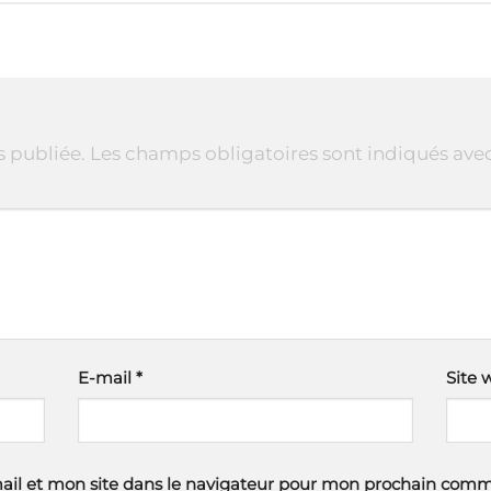
s publiée.
Les champs obligatoires sont indiqués ave
E-mail
*
Site 
il et mon site dans le navigateur pour mon prochain comm