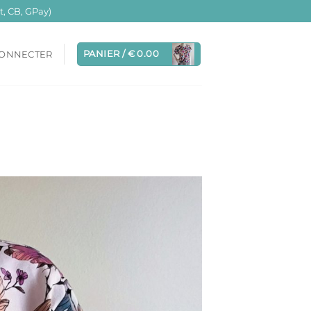
, CB, GPay)
PANIER /
€
0.00
CONNECTER