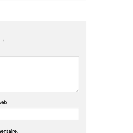
c
*
web
entaire.