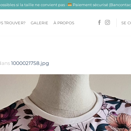
sibles si la taille ne convient pas ·
Paiement sécurisé (Bancontact
S TROUVER?
GALERIE
À PROPOS
SE 
dans
1000021758.jpg