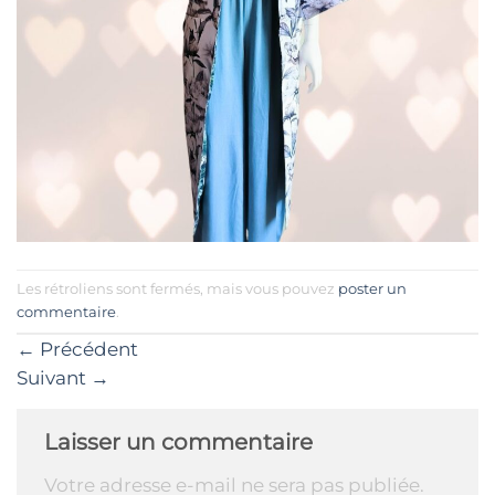
Les rétroliens sont fermés, mais vous pouvez
poster un
commentaire
.
←
Précédent
Suivant
→
Laisser un commentaire
Votre adresse e-mail ne sera pas publiée.