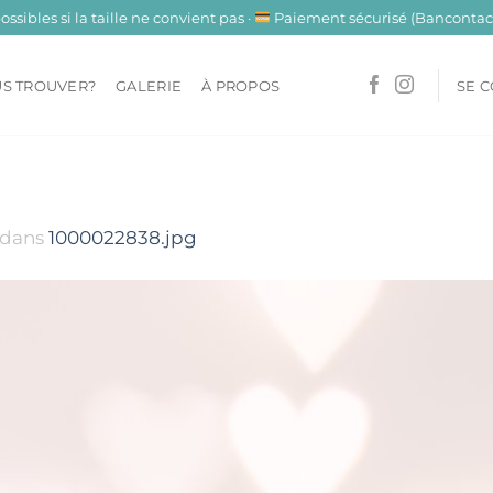
sibles si la taille ne convient pas ·
Paiement sécurisé (Bancontact
S TROUVER?
GALERIE
À PROPOS
SE 
dans
1000022838.jpg