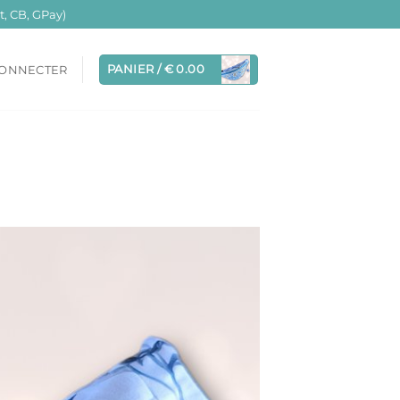
, CB, GPay)
PANIER /
€
0.00
CONNECTER