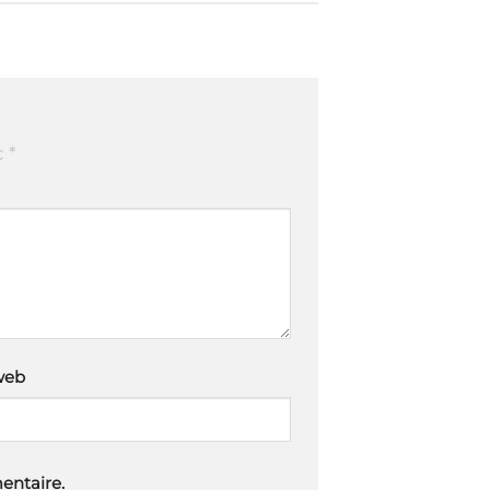
c
*
web
entaire.