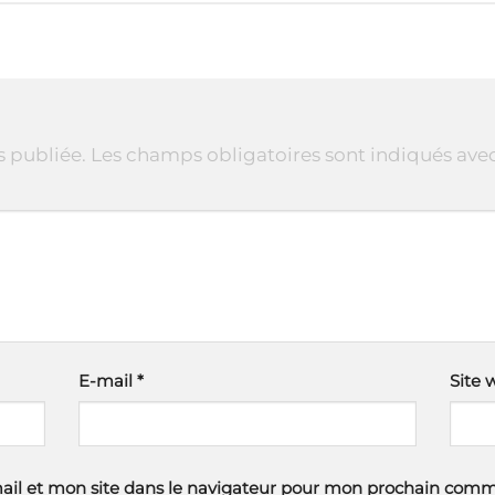
s publiée.
Les champs obligatoires sont indiqués ave
E-mail
*
Site 
il et mon site dans le navigateur pour mon prochain comm