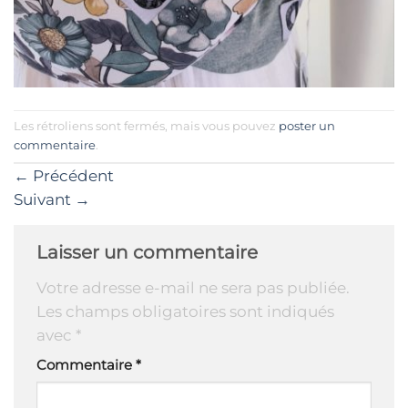
Les rétroliens sont fermés, mais vous pouvez
poster un
commentaire
.
←
Précédent
Suivant
→
Laisser un commentaire
Votre adresse e-mail ne sera pas publiée.
Les champs obligatoires sont indiqués
avec
*
Commentaire
*