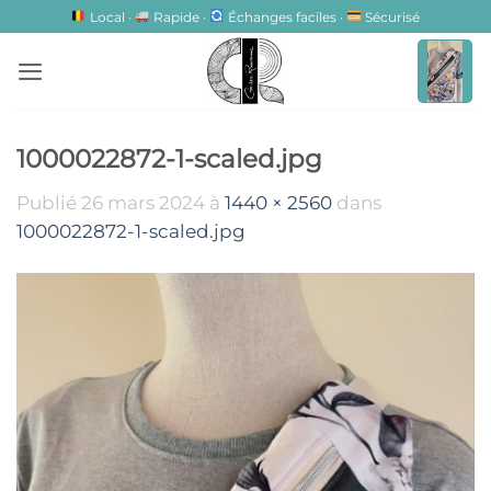
Passer
Local ·
Rapide ·
Échanges faciles ·
Sécurisé
au
contenu
1000022872-1-scaled.jpg
Publié
26 mars 2024
à
1440 × 2560
dans
1000022872-1-scaled.jpg