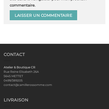
commentaire.
CONTACT
Atelier & Boutique CR
Rue Reine Elisabeth 26A
5645 METTET
0499/389205
contact@camillerossomme.com
LIVRAISON