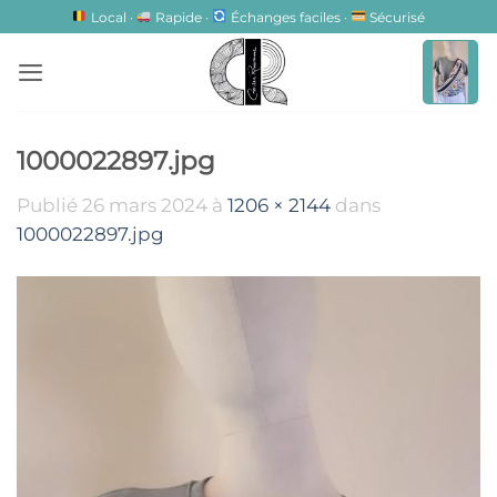
Passer
Local ·
Rapide ·
Échanges faciles ·
Sécurisé
au
contenu
1000022897.jpg
Publié
26 mars 2024
à
1206 × 2144
dans
1000022897.jpg