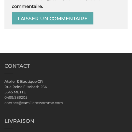
commentaire.
CONTACT
Atelier & Boutique CR
Rue Reine Elisabeth 26A
5645 METTET
0499/389205
contact@camillerossomme.com
LIVRAISON