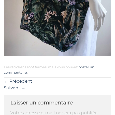
Les rétroliens sont fermés, mais vous pouvez
poster un
commentaire
.
←
Précédent
Suivant
→
Laisser un commentaire
Votre adresse e-mail ne sera pas publiée.