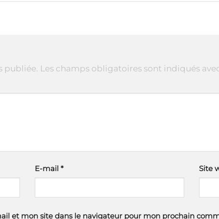
s publiée.
Les champs obligatoires sont indiqués ave
E-mail
*
Site 
il et mon site dans le navigateur pour mon prochain comm