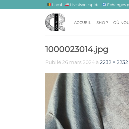
Passer
Local ·
Livraison rapide ·
Échanges pos
au
contenu
ACCUEIL
SHOP
OÙ NOU
1000023014.jpg
Publié
26 mars 2024
à
2232 × 2232