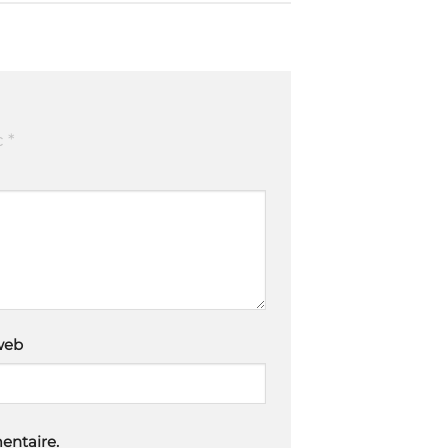
c
*
web
entaire.