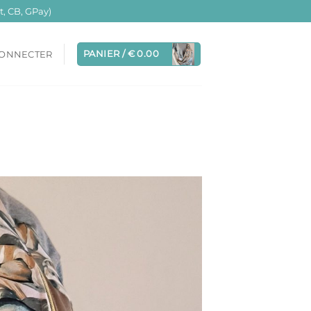
, CB, GPay)
PANIER /
€
0.00
CONNECTER