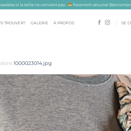
sibles si la taille ne convient pas ·
Paiement sécurisé (Bancontact
S TROUVER?
GALERIE
À PROPOS
SE 
dans
1000023014.jpg