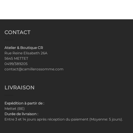
CONTACT
Atelier & Boutique CR
Rue Reine Elisabeth 26A
5645 METTET
0499/389205
contact@camillerossomme.com
LIVRAISON
Expédition à partir de :
Mettet (BE)
Durée de livraison :
Entre 3 et 14 jours après réception du paiement (Moyenne: 5 jours).