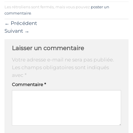
Les rétroliens sont fermés, mais vous pouvez
poster un
commentaire
.
←
Précédent
Suivant
→
Laisser un commentaire
Votre adresse e-mail ne sera pas publiée.
Les champs obligatoires sont indiqués
avec
*
Commentaire
*