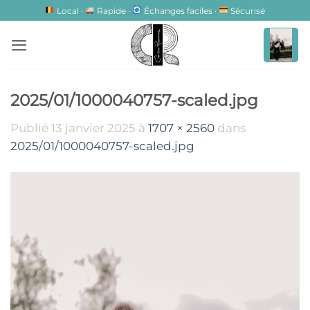
Passer
Local ·
Rapide ·
Échanges faciles ·
Sécurisé
au
contenu
2025/01/1000040757-scaled.jpg
Publié
13 janvier 2025
à
1707 × 2560
dans
2025/01/1000040757-scaled.jpg