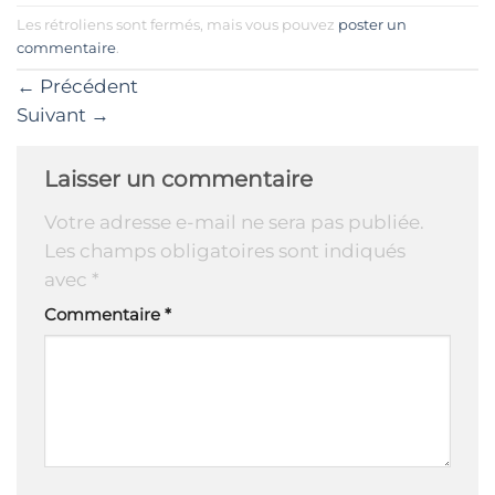
Les rétroliens sont fermés, mais vous pouvez
poster un
commentaire
.
←
Précédent
Suivant
→
Laisser un commentaire
Votre adresse e-mail ne sera pas publiée.
Les champs obligatoires sont indiqués
avec
*
Commentaire
*