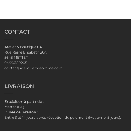
CONTACT
Atelier & Boutique CR
Rue Reine Elisabeth 26A
5645 METTET
0499/389205
contact@camillerossomme.com
LIVRAISON
Expédition à partir de :
Mettet (BE)
Durée de livraison :
Entre 3 et 14 jours après réception du paiement (Moyenne: 5 jours).