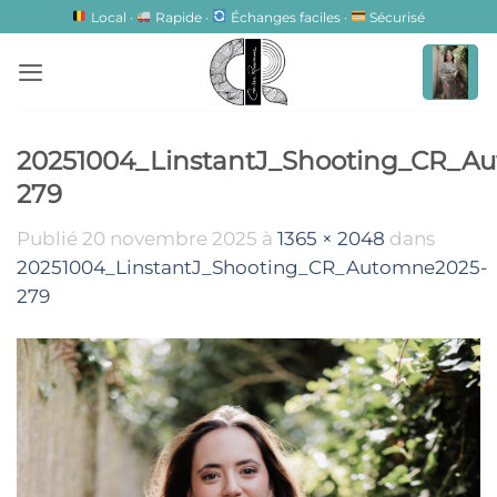
Passer
Local ·
Rapide ·
Échanges faciles ·
Sécurisé
au
contenu
20251004_LinstantJ_Shooting_CR_A
279
Publié
20 novembre 2025
à
1365 × 2048
dans
20251004_LinstantJ_Shooting_CR_Automne2025-
279