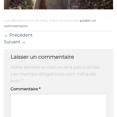
Les rétroliens sont fermés, mais vous pouvez
poster un
commentaire
.
←
Précédent
Suivant
→
Laisser un commentaire
Votre adresse e-mail ne sera pas publiée.
Les champs obligatoires sont indiqués
avec
*
Commentaire
*