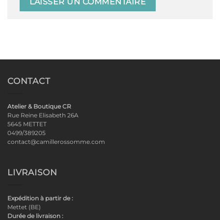
CONTACT
Atelier & Boutique CR
Rue Reine Elisabeth 26A
5645 METTET
0499/389205
contact@camillerossomme.com
LIVRAISON
Expédition à partir de :
Mettet (BE)
Durée de livraison :