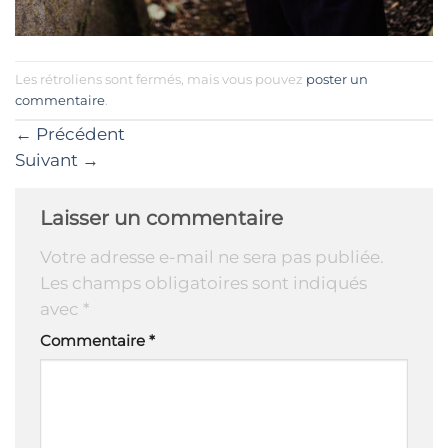
Les rétroliens sont fermés, mais vous pouvez
poster un
commentaire
.
←
Précédent
Suivant
→
Laisser un commentaire
Votre adresse e-mail ne sera pas publiée.
Les champs obligatoires sont indiqués
avec
*
Commentaire
*