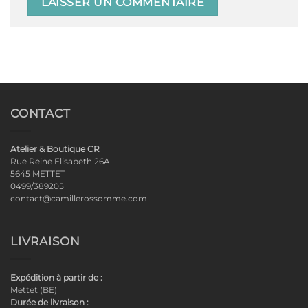
CONTACT
Atelier & Boutique CR
Rue Reine Elisabeth 26A
5645 METTET
0499/389205
contact@camillerossomme.com
LIVRAISON
Expédition à partir de :
Mettet (BE)
Durée de livraison :