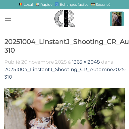
Passer
Local ·
Rapide ·
Échanges faciles ·
Sécurisé
au
contenu
20251004_LinstantJ_Shooting_CR_A
310
Publié
20 novembre 2025
à
1365 × 2048
dans
20251004_LinstantJ_Shooting_CR_Automne2025-
310