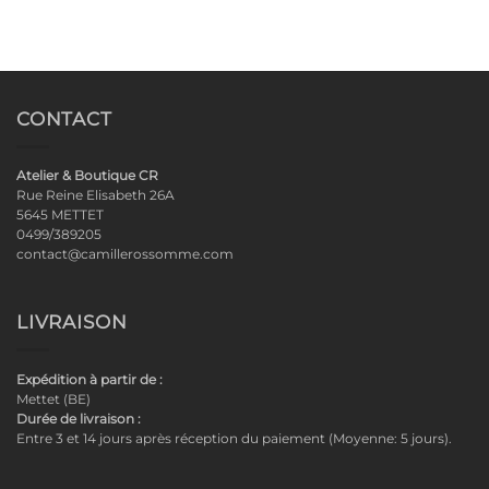
CONTACT
Atelier & Boutique CR
Rue Reine Elisabeth 26A
5645 METTET
0499/389205
contact@camillerossomme.com
LIVRAISON
Expédition à partir de :
Mettet (BE)
Durée de livraison :
Entre 3 et 14 jours après réception du paiement (Moyenne: 5 jours).