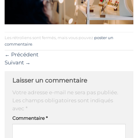
Les rétroliens sont fermés, mais vous pouvez
poster un
commentaire
.
←
Précédent
Suivant
→
Laisser un commentaire
Votre adresse e-mail ne sera pas publiée.
Les champs obligatoires sont indiqués
avec
*
Commentaire
*