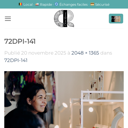
Passer
Local ·
Rapide ·
Échanges faciles ·
Sécurisé
au
contenu
72DPI-141
Publié
20 novembre 2025
à
2048 × 1365
dans
72DPI-141