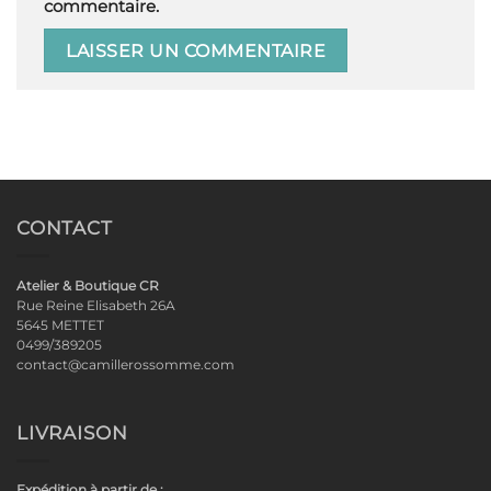
commentaire.
CONTACT
Atelier & Boutique CR
Rue Reine Elisabeth 26A
5645 METTET
0499/389205
contact@camillerossomme.com
LIVRAISON
Expédition à partir de :