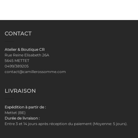
CONTACT
Atelier & Boutique CR
Rue Reine Elisabeth 26A
5645 METTET
0499/389205
contact@camillerossomme.com
LIVRAISON
Expédition à partir de :
Mettet (BE)
Durée de livraison :
Entre 3 et 14 jours après réception du paiement (Moyenne: 5 jours).