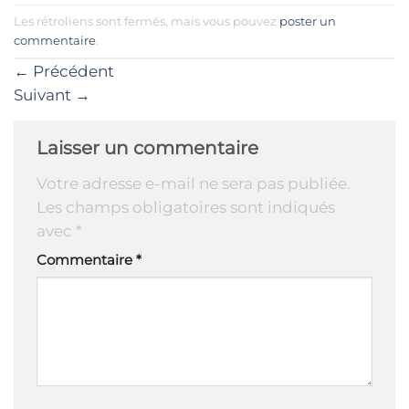
Les rétroliens sont fermés, mais vous pouvez
poster un
commentaire
.
←
Précédent
Suivant
→
Laisser un commentaire
Votre adresse e-mail ne sera pas publiée.
Les champs obligatoires sont indiqués
avec
*
Commentaire
*