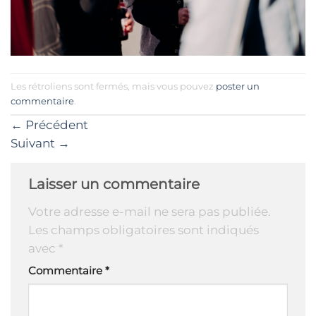
Les rétroliens sont fermés, mais vous pouvez
poster un
commentaire
.
←
Précédent
Suivant
→
Laisser un commentaire
Votre adresse e-mail ne sera pas publiée.
Les champs obligatoires sont indiqués
avec
*
Commentaire
*