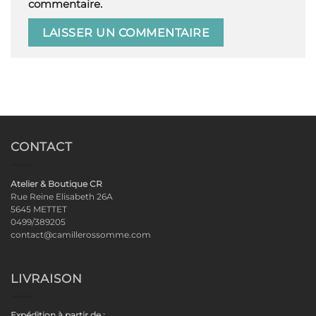
commentaire.
CONTACT
Atelier & Boutique CR
Rue Reine Elisabeth 26A
5645 METTET
0499/389205
contact@camillerossomme.com
LIVRAISON
Expédition à partir de :