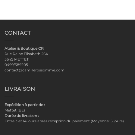
CONTACT
Atelier & Boutique CR
Rue Reine Elisabeth 26A
5645 METTET
0499/389205
contact@camillerossomme.com
LIVRAISON
Expédition à partir de :
Mettet (BE)
Durée de livraison :
Entre 3 et 14 jours après réception du paiement (Moyenne: 5 jours).