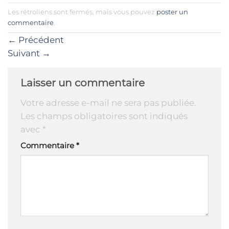
Les rétroliens sont fermés, mais vous pouvez
poster un
commentaire
.
←
Précédent
Suivant
→
Laisser un commentaire
Votre adresse e-mail ne sera pas publiée.
Les champs obligatoires sont indiqués
avec
*
Commentaire
*