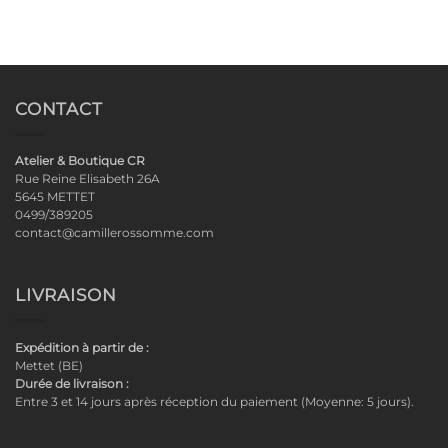
CONTACT
Atelier & Boutique CR
Rue Reine Elisabeth 26A
5645 METTET
0499/389205
contact@camillerossomme.com
LIVRAISON
Expédition à partir de :
Mettet (BE)
Durée de livraison :
Entre 3 et 14 jours après réception du paiement (Moyenne: 5 jours).