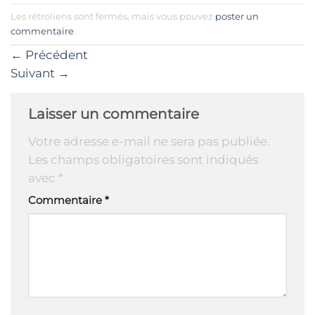
Les rétroliens sont fermés, mais vous pouvez
poster un
commentaire
.
←
Précédent
Suivant
→
Laisser un commentaire
Votre adresse e-mail ne sera pas publiée.
Les champs obligatoires sont indiqués
avec
*
Commentaire
*