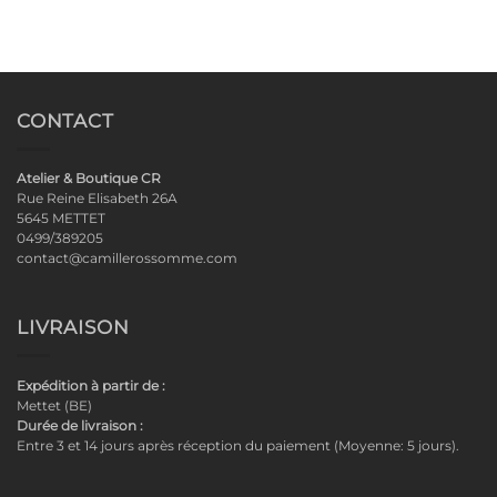
CONTACT
Atelier & Boutique CR
Rue Reine Elisabeth 26A
5645 METTET
0499/389205
contact@camillerossomme.com
LIVRAISON
Expédition à partir de :
Mettet (BE)
Durée de livraison :
Entre 3 et 14 jours après réception du paiement (Moyenne: 5 jours).