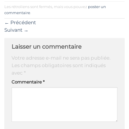
Les rétroliens sont fermés, mais vous pouvez
poster un
commentaire
.
←
Précédent
Suivant
→
Laisser un commentaire
Votre adresse e-mail ne sera pas publiée.
Les champs obligatoires sont indiqués
avec
*
Commentaire
*