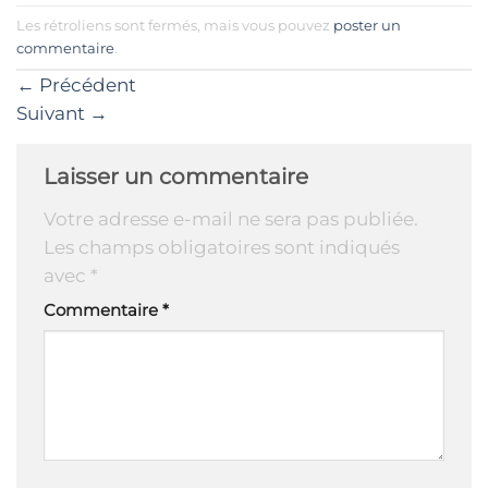
Les rétroliens sont fermés, mais vous pouvez
poster un
commentaire
.
←
Précédent
Suivant
→
Laisser un commentaire
Votre adresse e-mail ne sera pas publiée.
Les champs obligatoires sont indiqués
avec
*
Commentaire
*