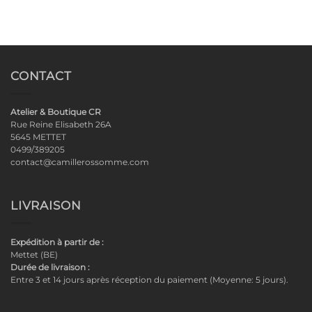
CONTACT
Atelier & Boutique CR
Rue Reine Elisabeth 26A
5645 METTET
0499/389205
contact@camillerossomme.com
LIVRAISON
Expédition à partir de :
Mettet (BE)
Durée de livraison :
Entre 3 et 14 jours après réception du paiement (Moyenne: 5 jours).