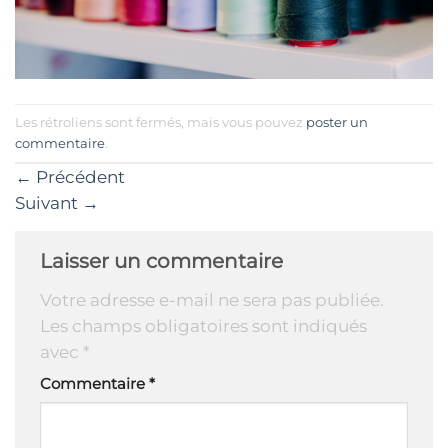
Les rétroliens sont fermés, mais vous pouvez
poster un
commentaire
.
←
Précédent
Suivant
→
Laisser un commentaire
Votre adresse e-mail ne sera pas publiée.
Les champs obligatoires sont indiqués
avec
*
Commentaire
*