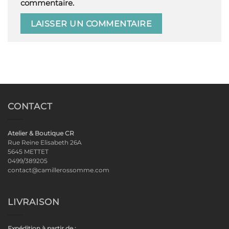
commentaire.
CONTACT
Atelier & Boutique CR
Rue Reine Elisabeth 26A
5645 METTET
0499/389205
contact@camillerossomme.com
LIVRAISON
Expédition à partir de :