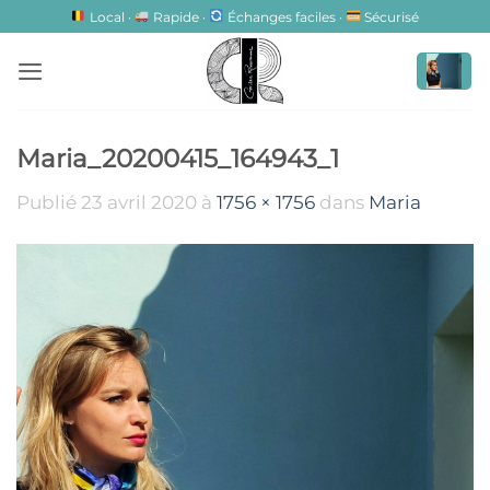
Passer
Local ·
Rapide ·
Échanges faciles ·
Sécurisé
au
contenu
Maria_20200415_164943_1
Publié
23 avril 2020
à
1756 × 1756
dans
Maria