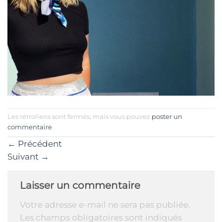
Les rétroliens sont fermés, mais vous pouvez
poster un
commentaire
.
←
Précédent
Suivant
→
Laisser un commentaire
Votre adresse e-mail ne sera pas publiée.
Les champs obligatoires sont indiqués