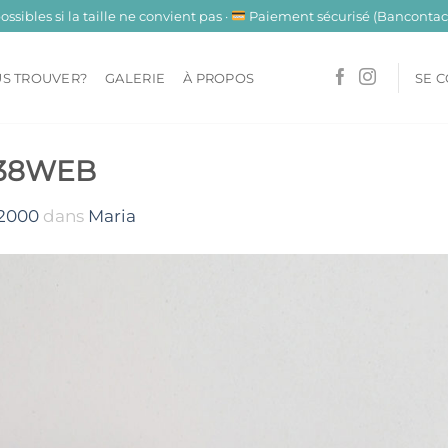
sibles si la taille ne convient pas ·
Paiement sécurisé (Bancontact
S TROUVER?
GALERIE
À PROPOS
SE 
738WEB
 2000
dans
Maria