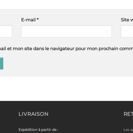
E-mail
*
Site 
il et mon site dans le navigateur pour mon prochain comm
LIVRAISON
RE
Expédition à partir de :
Les a