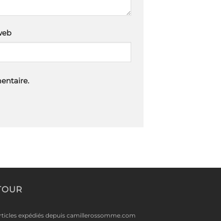
web
entaire.
TOUR
rticles expédiés depuis camillerossomme.com