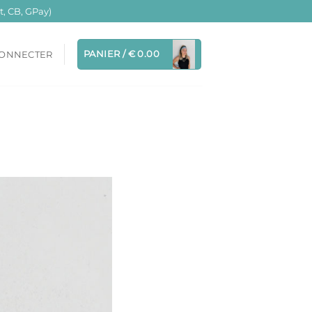
, CB, GPay)
PANIER /
€
0.00
CONNECTER