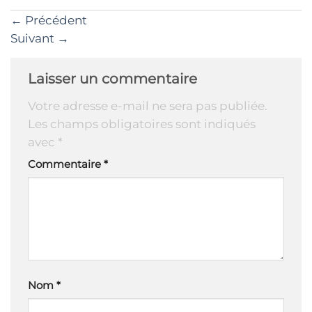
←
Précédent
Suivant
→
Laisser un commentaire
Votre adresse e-mail ne sera pas publiée.
Les champs obligatoires sont indiqués
avec
*
Commentaire
*
Nom
*