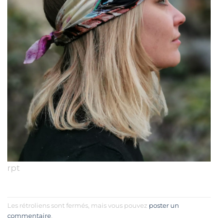
rpt
Les rétroliens sont fermés, mais vous pouvez
poster un
commentaire
.