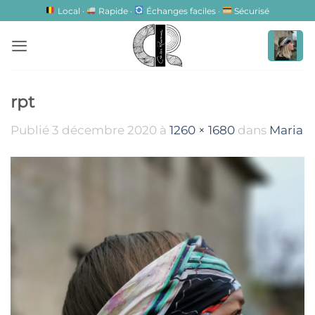
Passer
Local ·
Rapide ·
Échanges faciles ·
Sécurisé
au
contenu
rpt
Publié
3 décembre 2020
à
1260 × 1680
dans
Maria