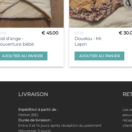
€
45.00
€
30.
ÉBÉ
BÉBÉ
id d’ange •
Doudou • Mr
ouverture bébé
Lapin
AJOUTER AU PANIER
AJOUTER AU PANIER
LIVRAISON
RE
Expédition à partir de :
Les a
Mettet (BE)
peuve
Durée de livraison :
récep
Entre 3 et 14 jours après réception du paiement
clien
(Moyenne: 5 jours).