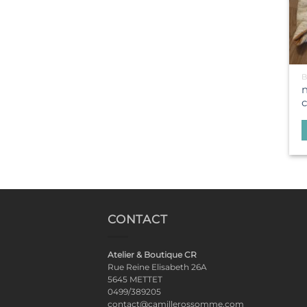
B
n
c
CONTACT
Atelier & Boutique CR
Rue Reine Elisabeth 26A
5645 METTET
0499/389205
contact@camillerossomme.com