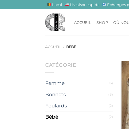
Passer
Local ·
Livraison rapide ·
Échanges pos
au
contenu
ACCUEIL
SHOP
OÙ NOU
ACCUEIL
/
BÉBÉ
CATÉGORIE
Femme
(16)
Bonnets
(8)
Foulards
(2)
Bébé
(2)