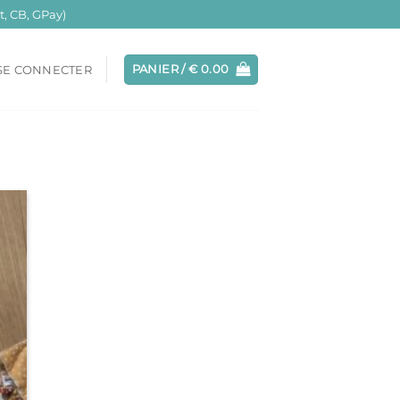
, CB, GPay)
PANIER /
€
0.00
SE CONNECTER