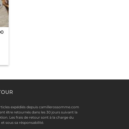
00
TOUR
rticles expédiés depuis camillerossomme.com
nt être retournés dans les 30 jours suivant la
tion. Les frais de retour sont à la charge du
t et sous sa résponsabilité.