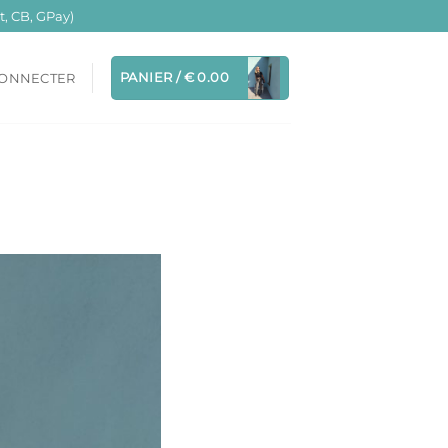
, CB, GPay)
PANIER /
€
0.00
CONNECTER