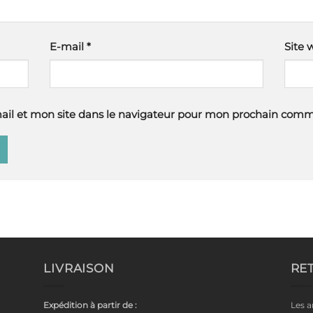
E-mail
*
Site 
il et mon site dans le navigateur pour mon prochain comm
LIVRAISON
RE
Expédition à partir de :
Les a