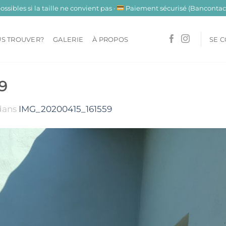
sibles si la taille ne convient pas ·
Paiement sécurisé (Bancontact
S TROUVER?
GALERIE
À PROPOS
SE 
9
dans
IMG_20200415_161559