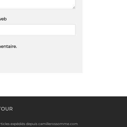
web
entaire.
TOUR
rticles expédiés depuis camillerossomme.com