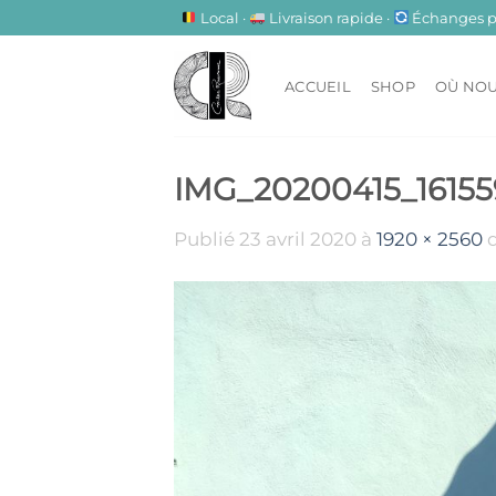
Passer
Local ·
Livraison rapide ·
Échanges pos
au
contenu
ACCUEIL
SHOP
OÙ NOU
IMG_20200415_16155
Publié
23 avril 2020
à
1920 × 2560