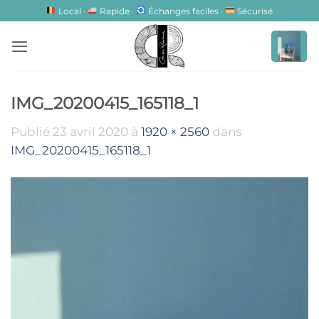
Passer
Local ·
Rapide ·
Échanges faciles ·
Sécurisé
au
contenu
IMG_20200415_165118_1
Publié
23 avril 2020
à
1920 × 2560
dans
IMG_20200415_165118_1