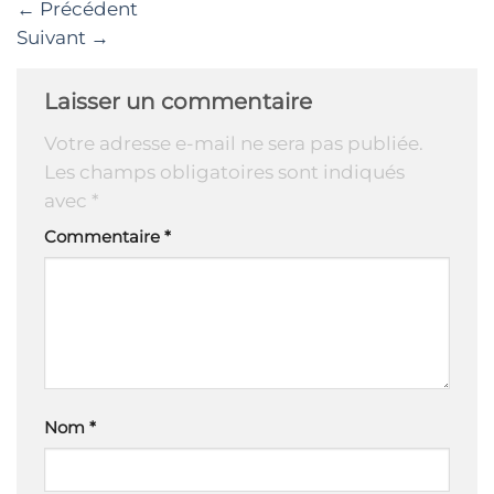
←
Précédent
Suivant
→
Laisser un commentaire
Votre adresse e-mail ne sera pas publiée.
Les champs obligatoires sont indiqués
avec
*
Commentaire
*
Nom
*