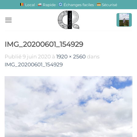
Passer
Local ·
Rapide ·
Échanges faciles ·
Sécurisé
au
contenu
IMG_20200601_154929
Publié
9 juin 2020
à
1920 × 2560
dans
IMG_20200601_154929