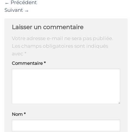
←
Précédent
Suivant
→
Laisser un commentaire
Votre adresse e-mail ne sera pas publiée.
Les champs obligatoires sont indiqués
avec
*
Commentaire
*
Nom
*