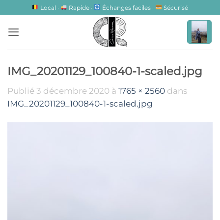
Passer
Local ·
Rapide ·
Échanges faciles ·
Sécurisé
au
contenu
IMG_20201129_100840-1-scaled.jpg
Publié
3 décembre 2020
à
1765 × 2560
dans
IMG_20201129_100840-1-scaled.jpg