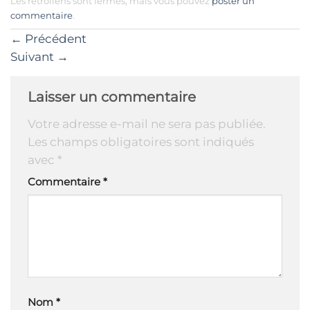
Les rétroliens sont fermés, mais vous pouvez
poster un
commentaire
.
←
Précédent
Suivant
→
Laisser un commentaire
Votre adresse e-mail ne sera pas publiée.
Les champs obligatoires sont indiqués
avec
*
Commentaire
*
Nom
*