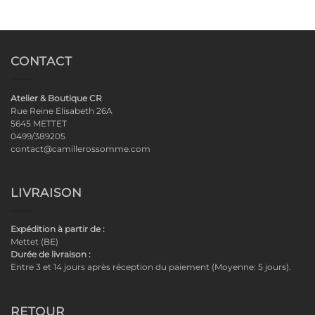
CONTACT
Atelier & Boutique CR
Rue Reine Elisabeth 26A
5645 METTET
0499/389205
contact@camillerossomme.com
LIVRAISON
Expédition à partir de :
Mettet (BE)
Durée de livraison :
Entre 3 et 14 jours après réception du paiement (Moyenne: 5 jours).
RETOUR