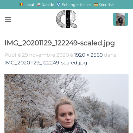
Passer
Local ·
Rapide ·
Échanges faciles ·
Sécurisé
au
contenu
IMG_20201129_122249-scaled.jpg
Publié
29 novembre 2020
à
1920 × 2560
dans
IMG_20201129_122249-scaled.jpg