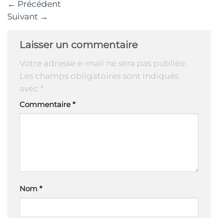
←
Précédent
Suivant
→
Laisser un commentaire
Votre adresse e-mail ne sera pas publiée.
Les champs obligatoires sont indiqués
avec
*
Commentaire
*
Nom
*