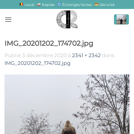
Passer
Local ·
Rapide ·
Échanges faciles ·
Sécurisé
au
contenu
IMG_20201202_174702.jpg
Publié
3 décembre 2020
à
2341 × 2342
dans
IMG_20201202_174702.jpg