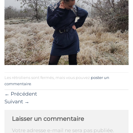
Les rétroliens sont fermés, mais vous pouvez
poster un
commentaire
.
←
Précédent
Suivant
→
Laisser un commentaire
Votre adresse e-mail ne sera pas publiée.