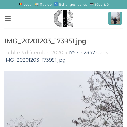
Passer
Local ·
Rapide ·
Échanges faciles ·
Sécurisé
au
contenu
IMG_20201203_173951.jpg
Publié
3 décembre 2020
à
1757 × 2342
dans
IMG_20201203_173951.jpg