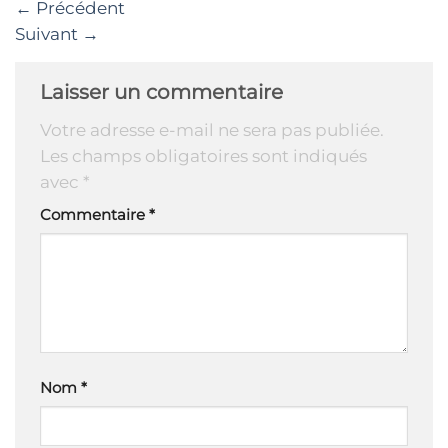
←
Précédent
Suivant
→
Laisser un commentaire
Votre adresse e-mail ne sera pas publiée.
Les champs obligatoires sont indiqués
avec
*
Commentaire
*
Nom
*