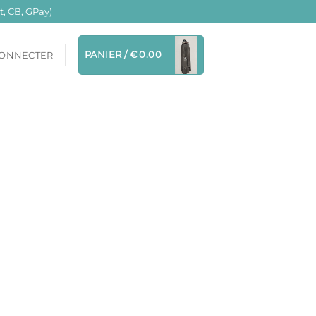
, CB, GPay)
PANIER /
€
0.00
CONNECTER