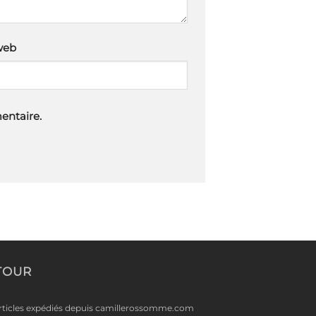
web
entaire.
TOUR
rticles expédiés depuis camillerossomme.com