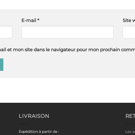
E-mail
*
Site 
il et mon site dans le navigateur pour mon prochain comm
LIVRAISON
RE
Expédition à partir de :
Les a