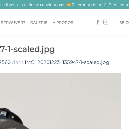
sibles si la taille ne convient pas ·
Paiement sécurisé (Bancontact
S TROUVER?
GALERIE
À PROPOS
SE 
-1-scaled.jpg
 2560
dans
IMG_20201223_135947-1-scaled.jpg