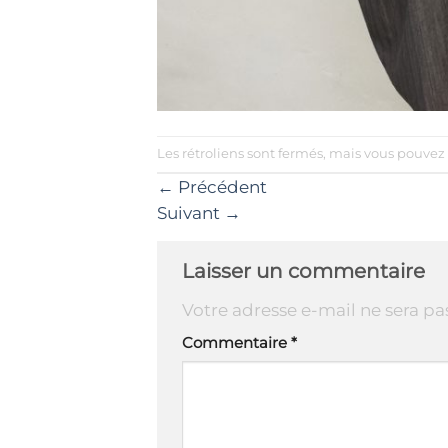
Les rétroliens sont fermés, mais vous pouvez
←
Précédent
Suivant
→
Laisser un commentaire
Votre adresse e-mail ne sera pa
Commentaire
*