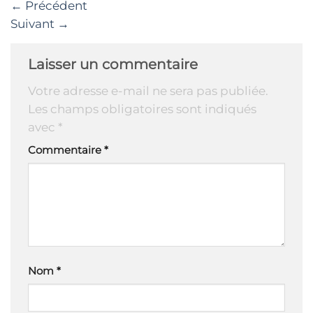
←
Précédent
Suivant
→
Laisser un commentaire
Votre adresse e-mail ne sera pas publiée.
Les champs obligatoires sont indiqués
avec
*
Commentaire
*
Nom
*