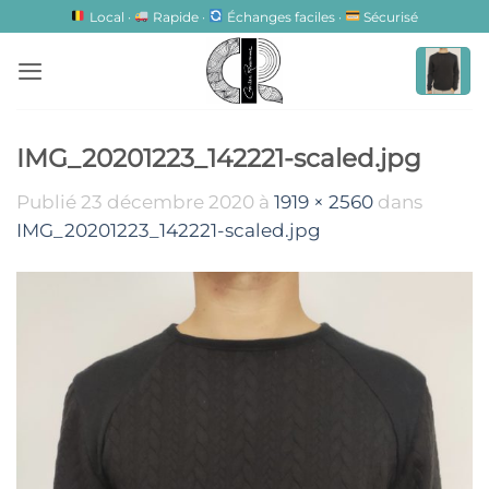
Passer
Local ·
Rapide ·
Échanges faciles ·
Sécurisé
au
contenu
IMG_20201223_142221-scaled.jpg
Publié
23 décembre 2020
à
1919 × 2560
dans
IMG_20201223_142221-scaled.jpg