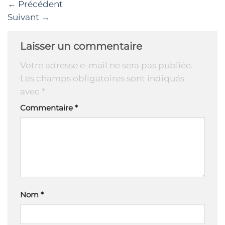
←
Précédent
Suivant
→
Laisser un commentaire
Votre adresse e-mail ne sera pas publiée.
Les champs obligatoires sont indiqués
avec
*
Commentaire
*
Nom
*