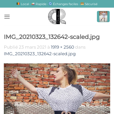
Passer
Local ·
Rapide ·
Échanges faciles ·
Sécurisé
au
contenu
IMG_20210323_132642-scaled.jpg
Publié
23 mars 2021
à
1919 × 2560
dans
IMG_20210323_132642-scaled.jpg