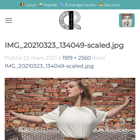
Passer
Local ·
Rapide ·
Échanges faciles ·
Sécurisé
au
contenu
IMG_20210323_134049-scaled.jpg
Publié
23 mars 2021
à
1919 × 2560
dans
IMG_20210323_134049-scaled.jpg