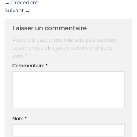
←
Précédent
Suivant
→
Laisser un commentaire
Votre adresse e-mail ne sera pas publiée.
Les champs obligatoires sont indiqués
avec
*
Commentaire
*
Nom
*