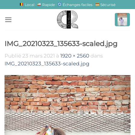
Passer
Local ·
Rapide ·
Échanges faciles ·
Sécurisé
au
contenu
IMG_20210323_135633-scaled.jpg
Publié
23 mars 2021
à
1920 × 2560
dans
IMG_20210323_135633-scaled.jpg