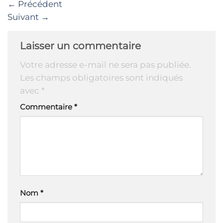
←
Précédent
Suivant
→
Laisser un commentaire
Votre adresse e-mail ne sera pas publiée.
Les champs obligatoires sont indiqués
avec
*
Commentaire
*
Nom
*