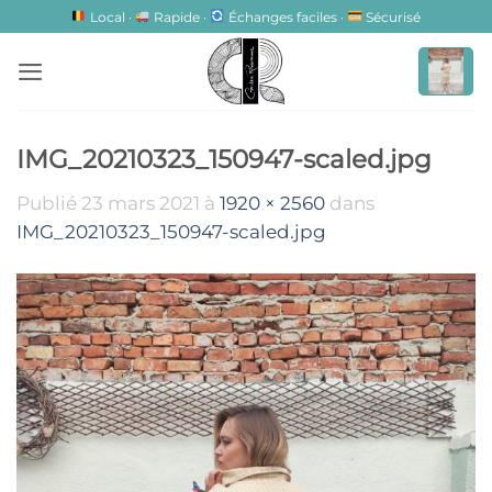
Passer
Local ·
Rapide ·
Échanges faciles ·
Sécurisé
au
contenu
IMG_20210323_150947-scaled.jpg
Publié
23 mars 2021
à
1920 × 2560
dans
IMG_20210323_150947-scaled.jpg