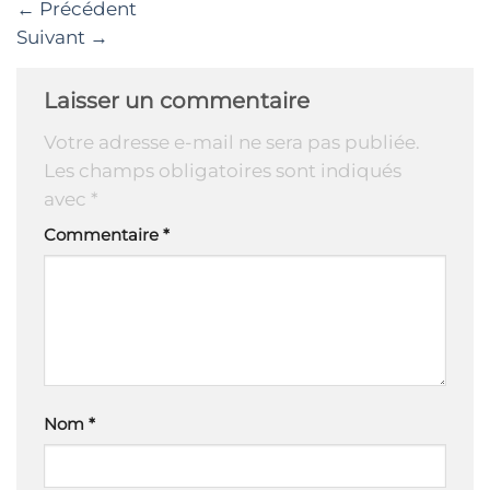
←
Précédent
Suivant
→
Laisser un commentaire
Votre adresse e-mail ne sera pas publiée.
Les champs obligatoires sont indiqués
avec
*
Commentaire
*
Nom
*