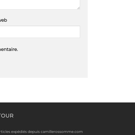
web
entaire.
TOUR
rticles expédiés depuis camillerossomme.com