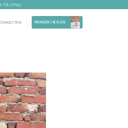
, CB, GPay)
PANIER /
€
0.00
CONNECTER