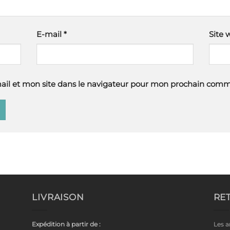
E-mail
*
Site 
il et mon site dans le navigateur pour mon prochain comm
LIVRAISON
RE
Expédition à partir de :
Les a