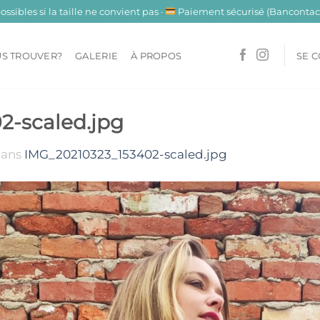
sibles si la taille ne convient pas ·
Paiement sécurisé (Bancontact
S TROUVER?
GALERIE
À PROPOS
SE 
2-scaled.jpg
ans
IMG_20210323_153402-scaled.jpg