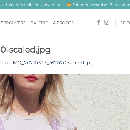
sibles si la taille ne convient pas ·
Paiement sécurisé (Bancontact
S TROUVER?
GALERIE
À PROPOS
SE 
0-scaled.jpg
dans
IMG_20210323_162020-scaled.jpg