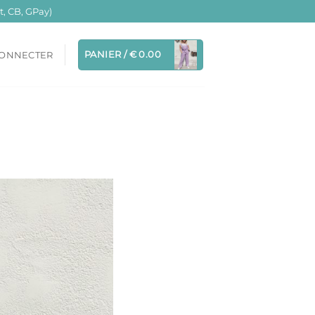
, CB, GPay)
PANIER /
€
0.00
CONNECTER