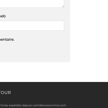
web
entaire.
TOUR
rticles expédiés depuis camillerossomme.com