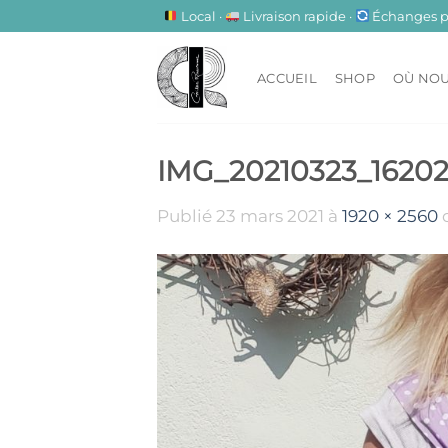
Passer
Local ·
Livraison rapide ·
Échanges pos
au
contenu
ACCUEIL
SHOP
OÙ NOU
IMG_20210323_16202
Publié
23 mars 2021
à
1920 × 2560