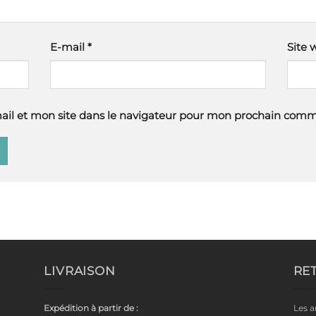
E-mail
*
Site 
il et mon site dans le navigateur pour mon prochain comm
LIVRAISON
RE
Expédition à partir de :
Les a