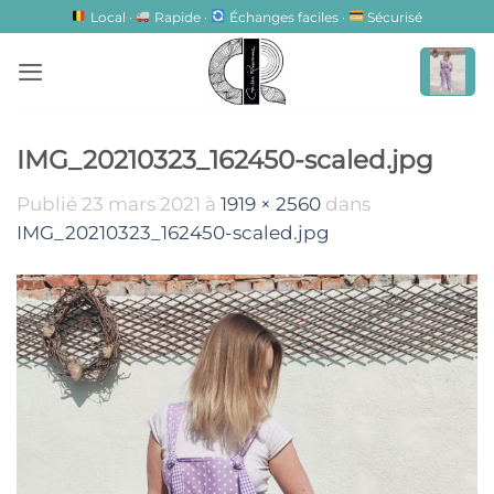
Passer
Local ·
Rapide ·
Échanges faciles ·
Sécurisé
au
contenu
IMG_20210323_162450-scaled.jpg
Publié
23 mars 2021
à
1919 × 2560
dans
IMG_20210323_162450-scaled.jpg