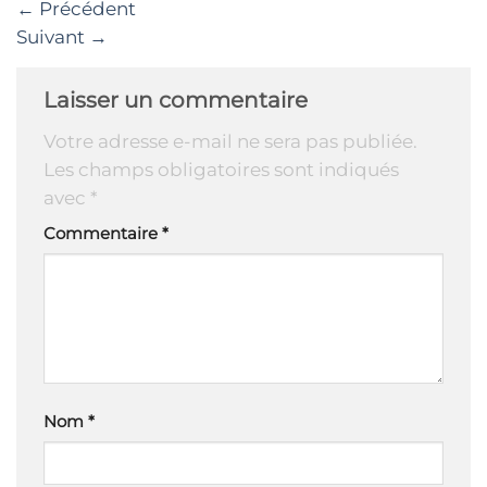
←
Précédent
Suivant
→
Laisser un commentaire
Votre adresse e-mail ne sera pas publiée.
Les champs obligatoires sont indiqués
avec
*
Commentaire
*
Nom
*