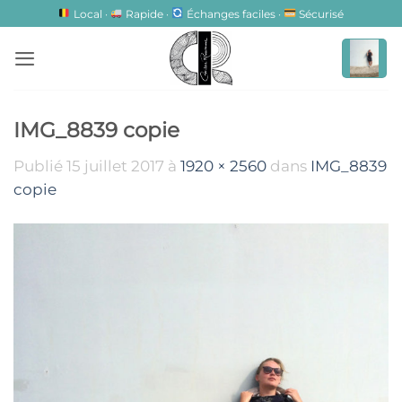
Passer
Local ·
Rapide ·
Échanges faciles ·
Sécurisé
au
contenu
IMG_8839 copie
Publié
15 juillet 2017
à
1920 × 2560
dans
IMG_8839
copie