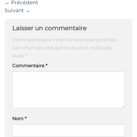
←
Précédent
Suivant
→
Laisser un commentaire
Votre adresse e-mail ne sera pas publiée.
Les champs obligatoires sont indiqués
avec
*
Commentaire
*
Nom
*