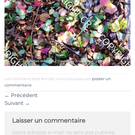
Les rétroliens sont fermés, mais vous pouvez
poster un
commentaire
.
←
Précédent
Suivant
→
Laisser un commentaire
Votre adresse e-mail ne sera pas publiée.