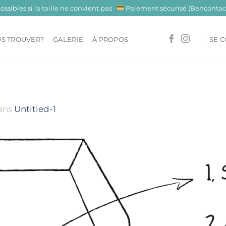
sibles si la taille ne convient pas ·
Paiement sécurisé (Bancontact
S TROUVER?
GALERIE
À PROPOS
SE 
ans
Untitled-1