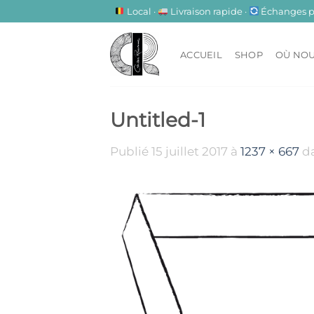
Passer
Local ·
Livraison rapide ·
Échanges pos
au
contenu
ACCUEIL
SHOP
OÙ NOU
Untitled-1
Publié
15 juillet 2017
à
1237 × 667
d