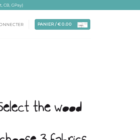
, CB, GPay)
PANIER /
€
0.00
CONNECTER