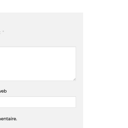
c
*
web
entaire.