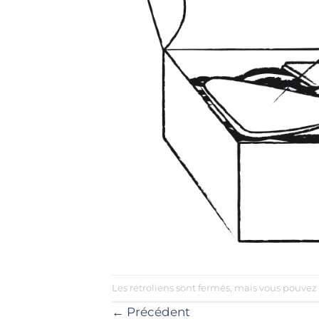
Les rétroliens sont fermés, mais vous pouvez
←
Précédent