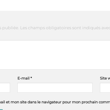
s publiée.
Les champs obligatoires sont indiqués ave
E-mail
*
Site 
il et mon site dans le navigateur pour mon prochain comm